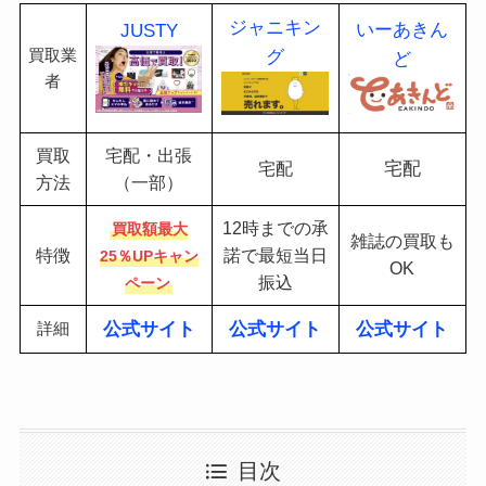
ジャニキン
いーあきん
JUSTY
買取業
グ
ど
者
買取
宅配・出張
宅配
宅配
方法
（一部）
12時までの承
買取額最大
雑誌の買取も
特徴
諾で最短当日
25％UPキャン
OK
振込
ペーン
詳細
公式サイト
公式サイト
公式サイト
目次